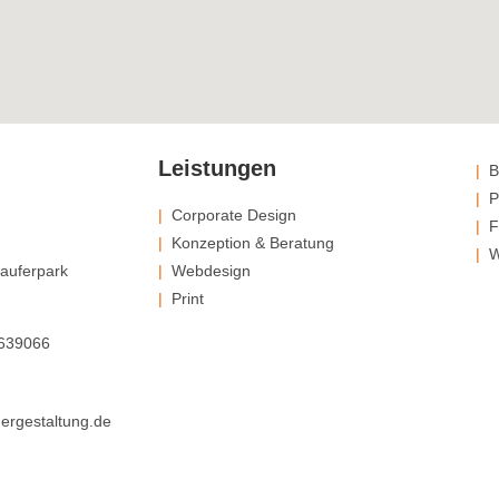
Leistungen
|
Be
|
Pr
|
Corporate Design
|
Fu
|
Konzeption & Beratung
|
We
auferpark
|
Webdesign
|
Print
 639066
ergestaltung.de