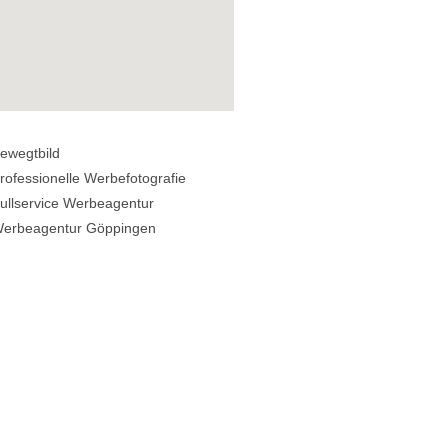
wegtbild
ofessionelle Werbefotografie
llservice Werbeagentur
rbeagentur Göppingen